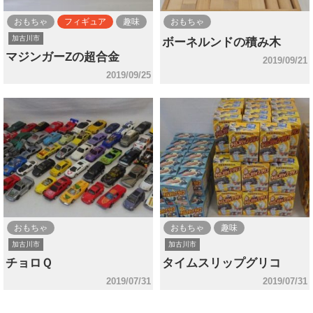
おもちゃ
フィギュア
趣味
おもちゃ
加古川市
ボーネルンドの積み木
マジンガーZの超合金
2019/09/21
2019/09/25
おもちゃ
おもちゃ
趣味
加古川市
加古川市
チョロＱ
タイムスリップグリコ
2019/07/31
2019/07/31