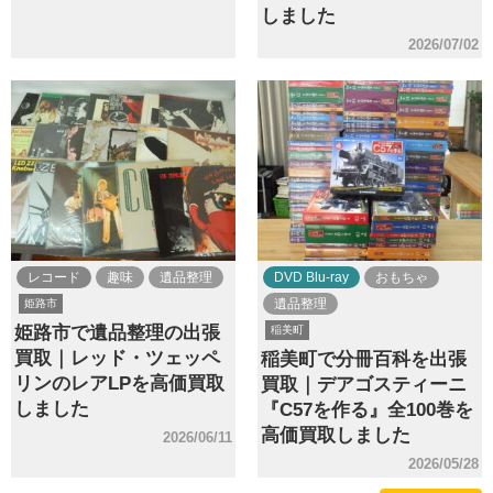
しました
2026/07/02
レコード
趣味
遺品整理
DVD Blu-ray
おもちゃ
遺品整理
姫路市
姫路市で遺品整理の出張
稲美町
買取｜レッド・ツェッペ
稲美町で分冊百科を出張
リンのレアLPを高価買取
買取｜デアゴスティーニ
しました
『C57を作る』全100巻を
高価買取しました
2026/06/11
2026/05/28