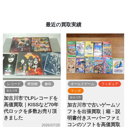
最近の買取実績
レコード
断捨離
趣味
オールドゲーム
フィギュア
マンガ
加古川市
加古川市でLPレコードを
加古川市
高価買取｜KISSなど70年
加古川市で古いゲームソ
代ロックを多数お売り頂
フトを出張買取｜箱・説
きました
明書付きスーパーファミ
コンのソフトを高価買取
2026/07/28