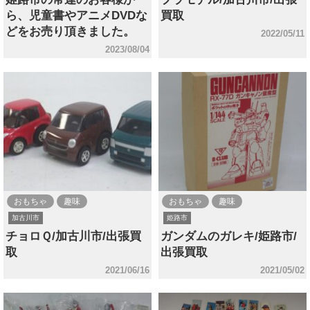
ら、児童書やアニメDVDな
買取
どをお売り頂きました。
2022/05/11
2023/08/04
おもちゃ
趣味
おもちゃ
趣味
加古川市
姫路市
チョロＱ/加古川市/出張買
ガンダムのガレキ/姫路市/
取
出張買取
2021/06/16
2021/05/02