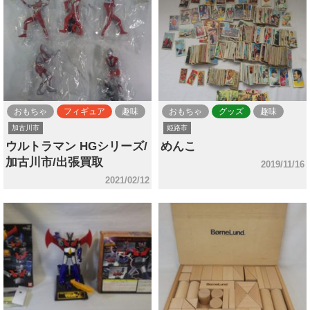
おもちゃ
フィギュア
趣味
おもちゃ
グッズ
趣味
加古川市
姫路市
ウルトラマン HGシリーズ/
めんこ
加古川市/出張買取
2019/11/16
2021/02/12