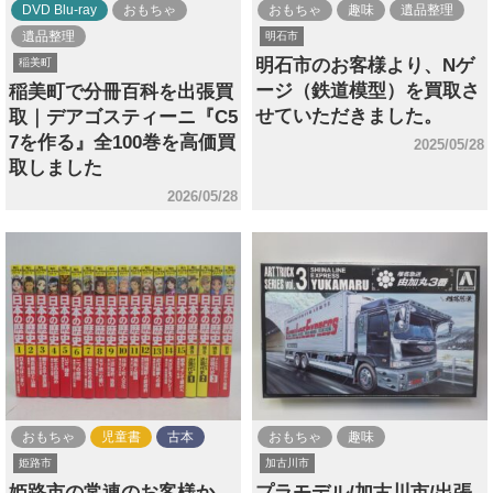
DVD Blu-ray
おもちゃ
おもちゃ
趣味
遺品整理
遺品整理
明石市
明石市のお客様より、Nゲ
稲美町
ージ（鉄道模型）を買取さ
稲美町で分冊百科を出張買
せていただきました。
取｜デアゴスティーニ『C5
7を作る』全100巻を高価買
2025/05/28
取しました
2026/05/28
おもちゃ
児童書
古本
おもちゃ
趣味
姫路市
加古川市
姫路市の常連のお客様か
プラモデル/加古川市/出張