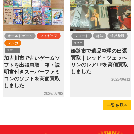
オールドゲーム
フィギュア
レコード
趣味
遺品整理
マンガ
姫路市
姫路市で遺品整理の出張
加古川市
買取｜レッド・ツェッペ
加古川市で古いゲームソ
リンのレアLPを高価買取
フトを出張買取｜箱・説
しました
明書付きスーパーファミ
コンのソフトを高価買取
2026/06/11
しました
2026/07/02
一覧を見る