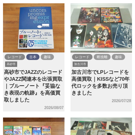
レコード
古本
趣味
レコード
断捨離
趣味
高砂市
加古川市
高砂市でJAZZのレコード
加古川市でLPレコードを
やJAZZ関連本を出張買取
高価買取｜KISSなど70年
｜ブルーノート『妥協な
代ロックを多数お売り頂
き表現の軌跡』を高価買
きました
取しました
2026/07/28
2026/08/07