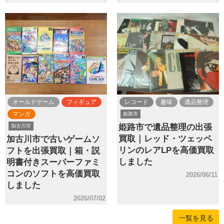
オールドゲーム
フィギュア
レコード
趣味
遺品整理
マンガ
姫路市
姫路市で遺品整理の出張
加古川市
買取｜レッド・ツェッペ
加古川市で古いゲームソ
リンのレアLPを高価買取
フトを出張買取｜箱・説
しました
明書付きスーパーファミ
コンのソフトを高価買取
2026/06/11
しました
2026/07/02
一覧を見る