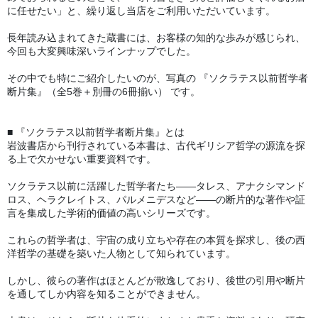
に任せたい」と、繰り返し当店をご利用いただいています。
長年読み込まれてきた蔵書には、お客様の知的な歩みが感じられ、
今回も大変興味深いラインナップでした。
その中でも特にご紹介したいのが、写真の 『ソクラテス以前哲学者
断片集』（全5巻＋別冊の6冊揃い） です。
■ 『ソクラテス以前哲学者断片集』とは
岩波書店から刊行されている本書は、古代ギリシア哲学の源流を探
る上で欠かせない重要資料です。
ソクラテス以前に活躍した哲学者たち――タレス、アナクシマンド
ロス、ヘラクレイトス、パルメニデスなど――の断片的な著作や証
言を集成した学術的価値の高いシリーズです。
これらの哲学者は、宇宙の成り立ちや存在の本質を探求し、後の西
洋哲学の基礎を築いた人物として知られています。
しかし、彼らの著作はほとんどが散逸しており、後世の引用や断片
を通してしか内容を知ることができません。