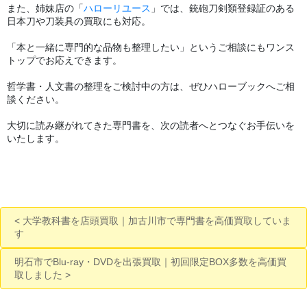
また、姉妹店の「
ハローリユース
」では、銃砲刀剣類登録証のある
日本刀や刀装具の買取にも対応。
「本と一緒に専門的な品物も整理したい」というご相談にもワンス
トップでお応えできます。
哲学書・人文書の整理をご検討中の方は、ぜひハローブックへご相
談ください。
大切に読み継がれてきた専門書を、次の読者へとつなぐお手伝いを
いたします。
大学教科書を店頭買取｜加古川市で専門書を高価買取していま
す
明石市でBlu-ray・DVDを出張買取｜初回限定BOX多数を高価買
取しました