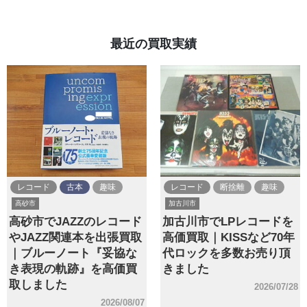
最近の買取実績
レコード
古本
趣味
レコード
断捨離
趣味
高砂市
加古川市
高砂市でJAZZのレコード
加古川市でLPレコードを
やJAZZ関連本を出張買取
高価買取｜KISSなど70年
｜ブルーノート『妥協な
代ロックを多数お売り頂
き表現の軌跡』を高価買
きました
取しました
2026/07/28
2026/08/07